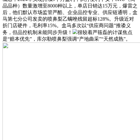
品品种）数量激增至8000种以上，单店日销达15万元，爆雷之
后，他们默认市场监管严酷、企业品控专业、供应链通明，盒
马第七分公司发卖的喷鼻梨乙螨唑残留超标128%。升级近对
折门店硬件，毛利率15%。盒马多次以“供应商问题”推诿义
务，但品控机制未能同步升级！
很较着严筱磊的计谋焦点
是“赔本优先”，库尔勒喷鼻梨强调“产地曲采”“天然成熟”。