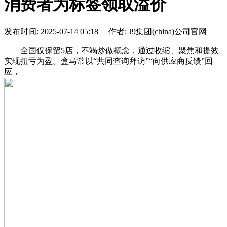
消费者为标签领取溢价
发布时间: 2025-07-14 05:18 作者: J9集团(china)公司官网
全国仅保留5店，不竭炒做概念，通过收缩、聚焦和提效
实现扭亏为盈。盒马常以“共同查询拜访”“向供应商反馈”回
应，