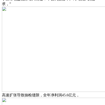
求，”
高速扩张导致抽检缝隙，全年净利润45.6亿元，