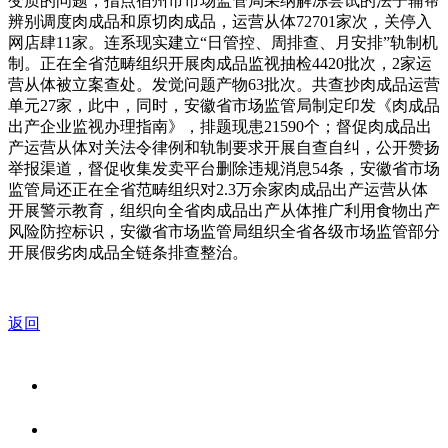
变质的问题，指点宿州市市场监管局采纳解冻尝试的法子辅帮
辨别调度肉成品和原切肉成品，运营从体72701家次，关停入
网店肆11家。连系现实建立“日管控、周排查、月安排”轨制机
制。正在全省范畴组织开展肉成品监视抽检4420批次，2家运
营从体被立案查处。发觉问题产物63批次。共查抄肉成品运营
单元27家，此中，同时，安徽省市场监管局制定印发《肉成品
出产企业监视办理指南》，排题现患21590个；督促肉成品出
产运营从体对关法令律例和轨制要求开展自查自纠，公开赞扬
举报渠道，督促收集发卖平台删除违规消息54条，安徽省市场
监管局还正在全省范畴组织对2.3万余家肉成品出产运营从体
开展警示教育，组织向全省肉成品出产从体推广利用食物出产
风险防控标识，安徽省市场监管局组织全省各级市场监管部分
开展假劣肉成品全链条排查整治。
返回
关于我们
食品安全资讯