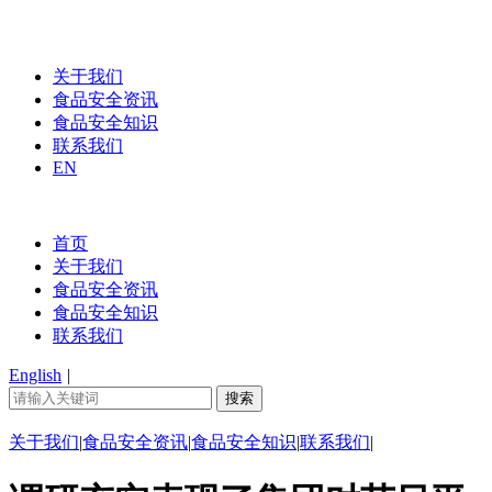
关于我们
食品安全资讯
食品安全知识
联系我们
EN
首页
关于我们
食品安全资讯
食品安全知识
联系我们
English
|
关于我们
|
食品安全资讯
|
食品安全知识
|
联系我们
|