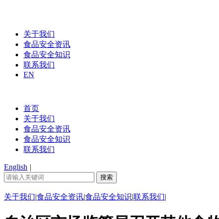
关于我们
食品安全资讯
食品安全知识
联系我们
EN
首页
关于我们
食品安全资讯
食品安全知识
联系我们
English
|
关于我们
|
食品安全资讯
|
食品安全知识
|
联系我们
|