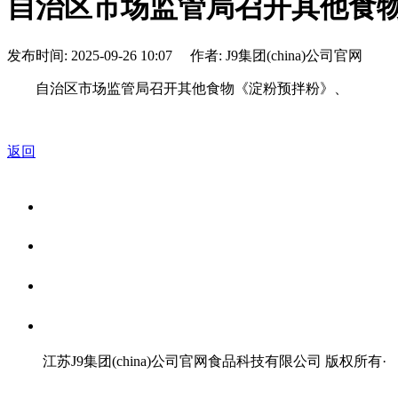
自治区市场监管局召开其他食
发布时间: 2025-09-26 10:07 作者: J9集团(china)公司官网
自治区市场监管局召开其他食物《淀粉预拌粉》、
返回
关于我们
食品安全资讯
食品安全知识
联系我们
江苏J9集团(china)公司官网食品科技有限公司 版权所有
·
网站地图